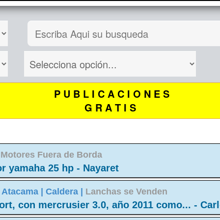
P U B L I C A C I O N E S
G R A T I S
|
Motores Fuera de Borda
r yamaha 25 hp - Nayaret
 Atacama |
Caldera |
Lanchas se Venden
rt, con mercrusier 3.0, año 2011 como... - Car