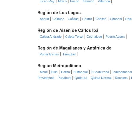
|
|
|
|
|
|
Lican-Ray
Molco
Pucón
Temuco
Villarrica
Región de Los Lagos
|
|
|
|
|
|
|
Ancud
Calbuco
Cañitas
Castro
Chaitén
Chonchi
Dalc
Región de Aisén de Carlos Ibá
|
|
|
|
|
Caleta Andrade
Caleta Tortel
Coyhaique
Puerto Aysén
Región de Magallanes y Antártica de
|
|
|
Punta Arenas
Timaukel
Región Metropolitana
|
|
|
|
|
|
Alhué
Buin
Colina
El Bosque
Huechuraba
Independenci
|
|
|
|
|
Providencia
Pudahuel
Quilicura
Quinta Normal
Recoleta