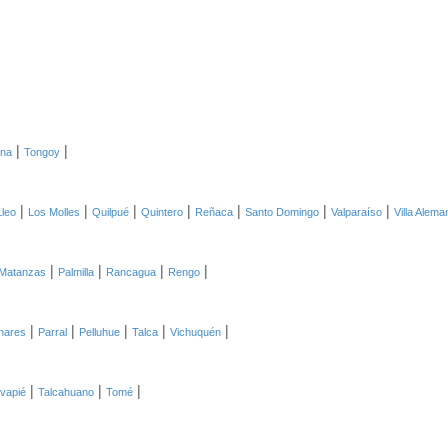
|
|
ena
Tongoy
|
|
|
|
|
|
|
Lleo
Los Molles
Quilpué
Quintero
Reñaca
Santo Domingo
Valparaíso
Villa Alema
|
|
|
|
Matanzas
Palmilla
Rancagua
Rengo
|
|
|
|
|
inares
Parral
Pelluhue
Talca
Vichuquén
|
|
|
vapié
Talcahuano
Tomé