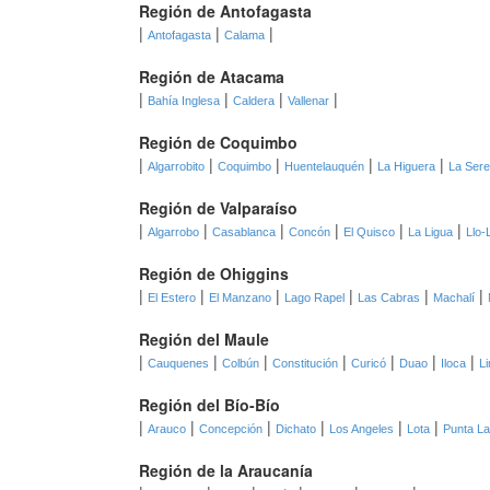
Región de Antofagasta
|
|
|
Antofagasta
Calama
Región de Atacama
|
|
|
|
Bahía Inglesa
Caldera
Vallenar
Región de Coquimbo
|
|
|
|
|
Algarrobito
Coquimbo
Huentelauquén
La Higuera
La Ser
Región de Valparaíso
|
|
|
|
|
|
Algarrobo
Casablanca
Concón
El Quisco
La Ligua
Llo-
Región de Ohiggins
|
|
|
|
|
|
El Estero
El Manzano
Lago Rapel
Las Cabras
Machalí
Región del Maule
|
|
|
|
|
|
|
Cauquenes
Colbún
Constitución
Curicó
Duao
Iloca
L
Región del Bío-Bío
|
|
|
|
|
|
Arauco
Concepción
Dichato
Los Angeles
Lota
Punta La
Región de la Araucanía