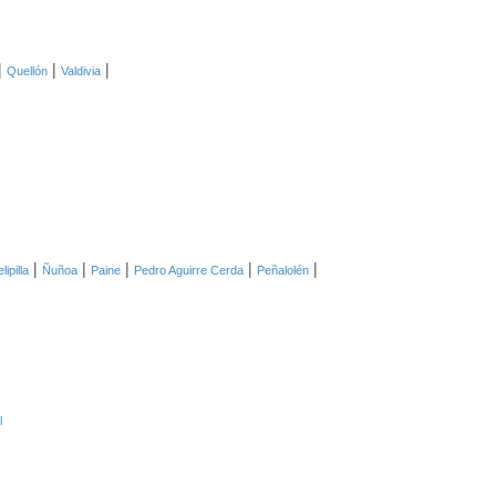
|
|
|
Quellón
Valdivia
|
|
|
|
|
lipilla
Ñuñoa
Paine
Pedro Aguirre Cerda
Peñalolén
l