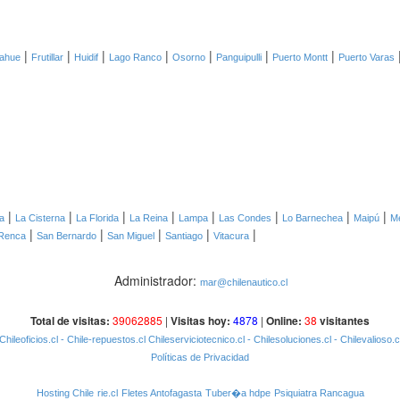
|
|
|
|
|
|
|
ahue
Frutillar
Huidif
Lago Ranco
Osorno
Panguipulli
Puerto Montt
Puerto Varas
|
|
|
|
|
|
|
|
a
La Cisterna
La Florida
La Reina
Lampa
Las Condes
Lo Barnechea
Maipú
Me
|
|
|
|
|
Renca
San Bernardo
San Miguel
Santiago
Vitacura
Administrador:
mar@chilenautico.cl
Total de visitas:
39062885
|
Visitas hoy:
4878
|
Online:
38
visitantes
Chileoficios.cl
- Chile-repuestos.cl
Chileserviciotecnico.cl
- Chilesoluciones.cl
- Chilevalioso.c
Políticas de Privacidad
Hosting Chile
rie.cl
Fletes Antofagasta
Tuber�a hdpe
Psiquiatra Rancagua