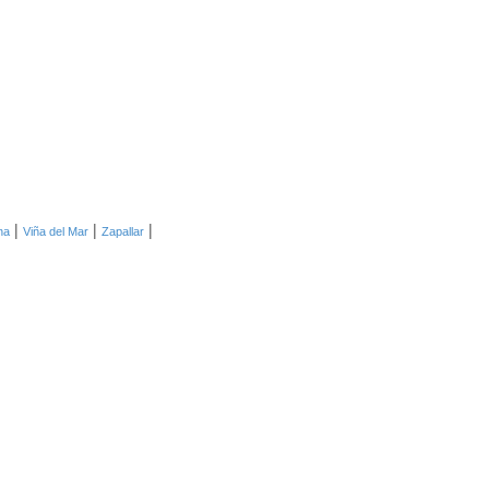
|
|
|
na
Viña del Mar
Zapallar