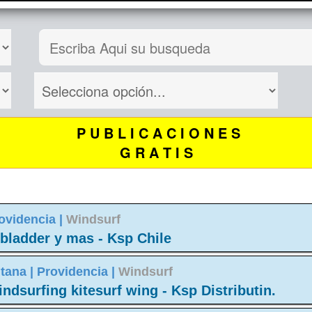
P U B L I C A C I O N E S
G R A T I S
ovidencia |
Windsurf
 bladder y mas - Ksp Chile
tana |
Providencia |
Windsurf
ndsurfing kitesurf wing - Ksp Distributin.