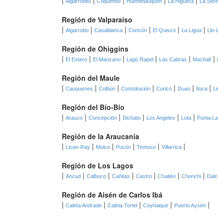
Algarrobito
Coquimbo
Huentelauquén
La Higuera
La Ser
Región de Valparaíso
|
|
|
|
|
|
Algarrobo
Casablanca
Concón
El Quisco
La Ligua
Llo-
Región de Ohiggins
|
|
|
|
|
|
El Estero
El Manzano
Lago Rapel
Las Cabras
Machalí
Región del Maule
|
|
|
|
|
|
|
Cauquenes
Colbún
Constitución
Curicó
Duao
Iloca
L
Región del Bío-Bío
|
|
|
|
|
|
Arauco
Concepción
Dichato
Los Angeles
Lota
Punta La
Región de la Araucanía
|
|
|
|
|
|
Lican-Ray
Molco
Pucón
Temuco
Villarrica
Región de Los Lagos
|
|
|
|
|
|
|
Ancud
Calbuco
Cañitas
Castro
Chaitén
Chonchi
Dalc
Región de Aisén de Carlos Ibá
|
|
|
|
|
Caleta Andrade
Caleta Tortel
Coyhaique
Puerto Aysén