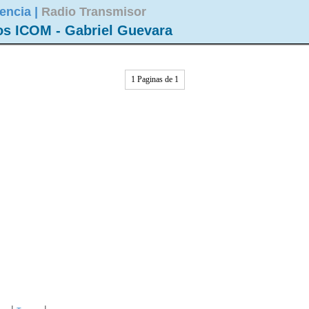
encia |
Radio Transmisor
os ICOM - Gabriel Guevara
1 Paginas de 1
|
|