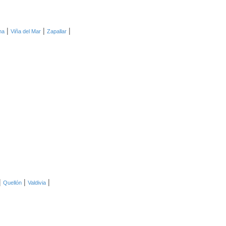
|
|
|
na
Viña del Mar
Zapallar
|
|
|
Quellón
Valdivia