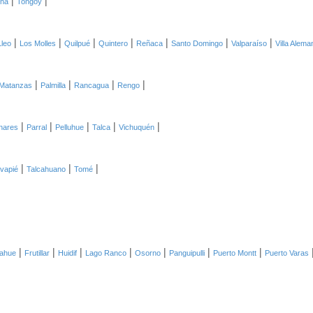
ena
Tongoy
|
|
|
|
|
|
|
Lleo
Los Molles
Quilpué
Quintero
Reñaca
Santo Domingo
Valparaíso
Villa Alema
|
|
|
|
Matanzas
Palmilla
Rancagua
Rengo
|
|
|
|
|
inares
Parral
Pelluhue
Talca
Vichuquén
|
|
|
vapié
Talcahuano
Tomé
|
|
|
|
|
|
|
ahue
Frutillar
Huidif
Lago Ranco
Osorno
Panguipulli
Puerto Montt
Puerto Varas