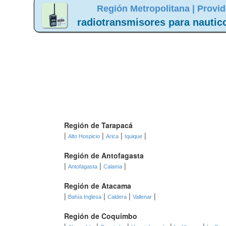
Región Metropolitana |
Provid
radiotransmisores para nautic
Región de Tarapacá
|
|
|
|
Alto Hospicio
Arica
Iquique
Región de Antofagasta
|
|
|
Antofagasta
Calama
Región de Atacama
|
|
|
|
Bahía Inglesa
Caldera
Vallenar
Región de Coquimbo
|
|
|
|
|