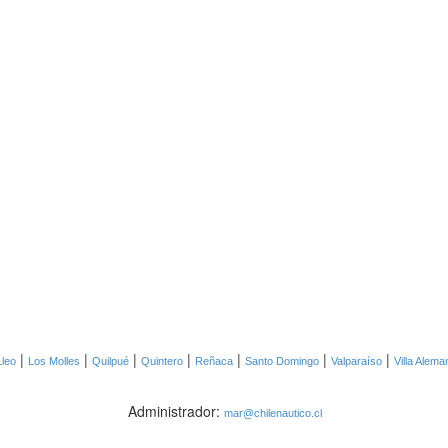
|
|
|
|
|
|
|
Lleo
Los Molles
Quilpué
Quintero
Reñaca
Santo Domingo
Valparaíso
Villa Alema
Administrador:
mar@chilenautico.cl