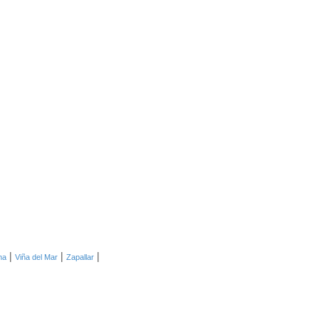
|
|
|
na
Viña del Mar
Zapallar