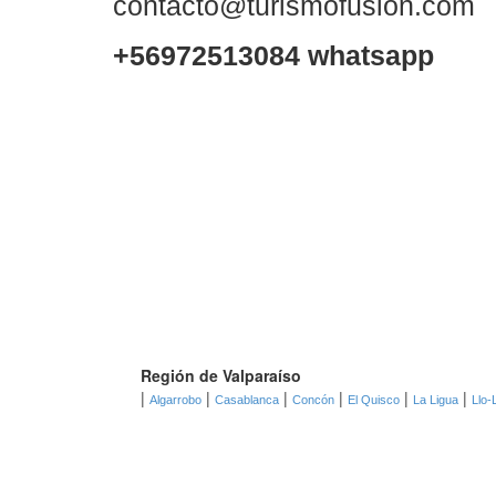
contacto@turismofusion.com
+56972513084 whatsapp
Región de Valparaíso
|
|
|
|
|
|
Algarrobo
Casablanca
Concón
El Quisco
La Ligua
Llo-